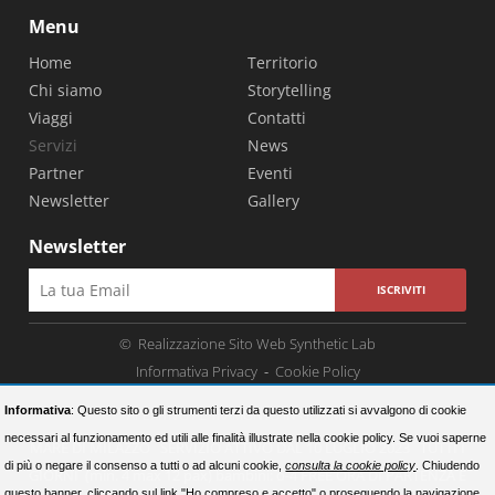
Menu
Home
Territorio
Chi siamo
Storytelling
Viaggi
Contatti
Servizi
News
Partner
Eventi
Newsletter
Gallery
Newsletter
ISCRIVITI
© Realizzazione Sito Web Synthetic Lab
Informativa Privacy
-
Cookie Policy
Informativa
: Questo sito o gli strumenti terzi da questo utilizzati si avvalgono di cookie
APERITIVO AL TRAMONTO IN GOMMONE
necessari al funzionamento ed utili alle finalità illustrate nella cookie policy. Se vuoi saperne
MARE DI MILAZZO SERVIZIO ATTIVO DAL 10 LUGLIO 2023 TUTTI I
di più o negare il consenso a tutti o ad alcuni cookie,
consulta la cookie policy
. Chiudendo
GIORNI (min. 4 max 12 pax) bambini: o-4 FREE ORA DI PARTENZA E
questo banner, cliccando sul link "Ho compreso e accetto" o proseguendo la navigazione